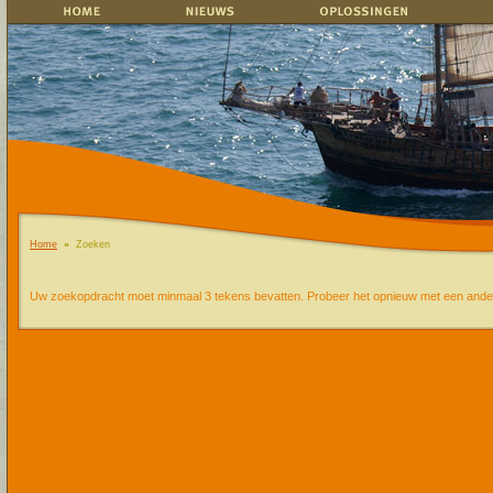
Home
»
Zoeken
Uw zoekopdracht moet minmaal 3 tekens bevatten. Probeer het opnieuw met een and